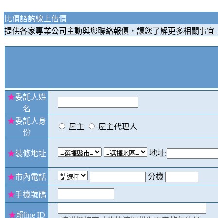
比價諮詢線上估價
提供各家專業公司主動與您聯絡報價，讓您了解更多相關事宜
★
委託人姓
名
★
委託人身
屋主
屋主代理人
份
地址:
★
裝修地址
分機
★
市內電話
★
手機號碼
★
賴line ID