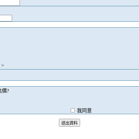
>
價?
我同意