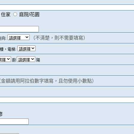
住家
庭院/花園
（不清楚，則不需要填寫）
座向:
樓，電梯:
廚
陽
（金額請用阿拉伯數字填寫，且勿使用小數點）
修