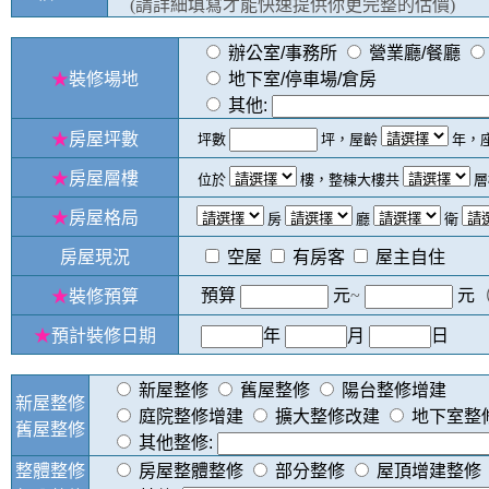
(請詳細填寫才能快速提供你更完整的估價)
辦公室/事務所
營業廳/餐廳
★
裝修場地
地下室/停車場/倉房
其他:
★
房屋坪數
坪數
坪，屋齡
年，
★
房屋層樓
位於
樓，整棟大樓共
層
★
房屋格局
房
廳
衛
房屋現況
空屋
有房客
屋主自住
預算
元
~
元
★
裝修預算
★
預計裝修日期
年
月
日
新屋整修
舊屋整修
陽台整修增建
新屋整修
庭院整修增建
擴大整修改建
地下室整
舊屋整修
其他整修:
整體整修
房屋整體整修
部分整修
屋頂增建整修